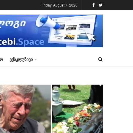
Friday, August 7, 2026
ᲠᲝ
ᲔᲥᲡᲙᲚᲣᲖᲘᲕᲘ