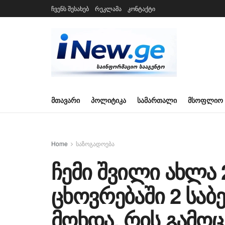
ჩვენს შესახებ
რეკლამა
კონტაქტი
ᲛᲗᲐᲕᲐᲠᲘ
ᲞᲝᲚᲘᲢᲘᲙᲐ
ᲡᲐᲛᲐᲠᲗᲐᲚᲘ
ᲛᲡᲝᲤᲚᲘᲝ
Home
საზოგადოება
ჩემი შვილი ახლა 
ცხოვრებაში 2 სა
მოხდა, რის გამოც