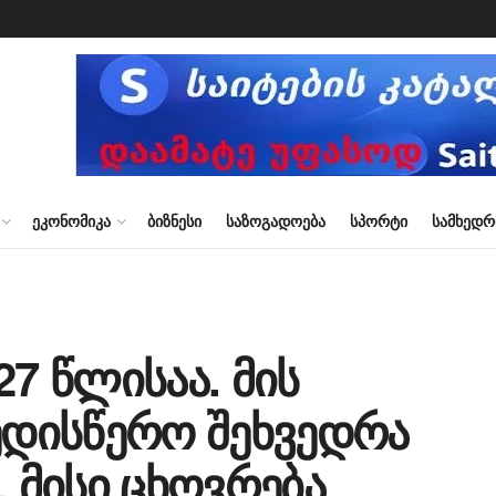
ᲔᲙᲝᲜᲝᲛᲘᲙᲐ
ᲑᲘᲖᲜᲔᲡᲘ
ᲡᲐᲖᲝᲒᲐᲓᲝᲔᲑᲐ
ᲡᲞᲝᲠᲢᲘ
ᲡᲐᲛᲮᲔᲓ
27 წლისაა. მის
ბედისწერო შეხვედრა
, მისი ცხოვრება