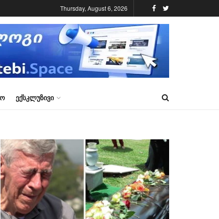
Thursday, August 6, 2026
ᲠᲝ
ᲔᲥᲡᲙᲚᲣᲖᲘᲕᲘ