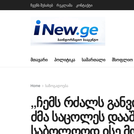
ჩვენს შესახებ
რეკლამა
კონტაქტი
ᲛᲗᲐᲕᲐᲠᲘ
ᲞᲝᲚᲘᲢᲘᲙᲐ
ᲡᲐᲛᲐᲠᲗᲐᲚᲘ
ᲛᲡᲝᲤᲚᲘᲝ
Home
საზოგადოება
„ჩემს რძალს განვ
ძმა საცოლეს დაა
საბოლოოდ ისე მო