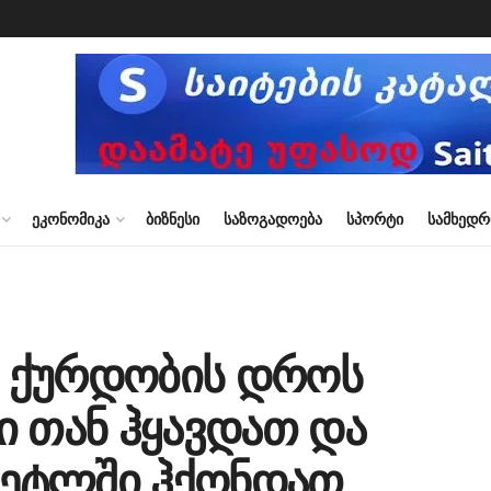
ᲔᲙᲝᲜᲝᲛᲘᲙᲐ
ᲑᲘᲖᲜᲔᲡᲘ
ᲡᲐᲖᲝᲒᲐᲓᲝᲔᲑᲐ
ᲡᲞᲝᲠᲢᲘ
ᲡᲐᲛᲮᲔᲓ
ძა ქურდობის დროს
ბი თან ჰყავდათ და
ო ეტლში ჰქონდათ