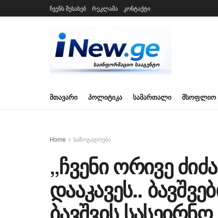
ჩვენს შესახებ
რეკლამა
კონტაქტი
ᲛᲗᲐᲕᲐᲠᲘ
ᲞᲝᲚᲘᲢᲘᲙᲐ
ᲡᲐᲛᲐᲠᲗᲐᲚᲘ
ᲛᲡᲝᲤᲚᲘᲝ
Home
საზოგადოება
„ჩვენი ორივე ძი
დააკავეს.. ბავშვე
ბავშვის სასეირნ