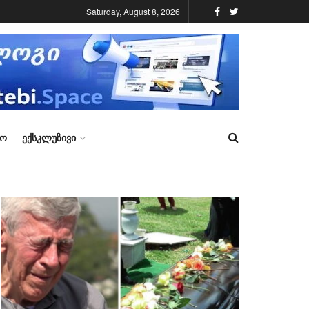
Saturday, August 8, 2026
ᲠᲝ
ᲔᲥᲡᲙᲚᲣᲖᲘᲕᲘ