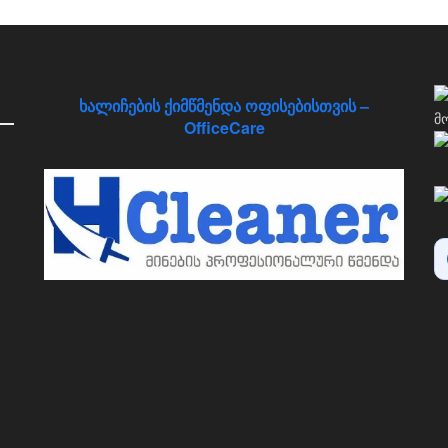
ხალიჩების ქიმწმენდა ოფისებისთვის –
OfficeCare