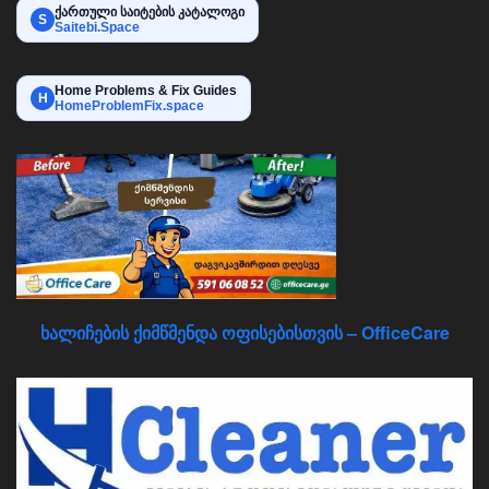
ქართული საიტების კატალოგი
S
Saitebi.Space
Home Problems & Fix Guides
H
HomeProblemFix.space
ხალიჩების ქიმწმენდა ოფისებისთვის – OfficeCare