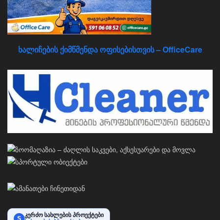
ხალიჩების ქიმწმენდა ოფისებისთვის – OfficeCare
კერძო სახლების პროექტები
S