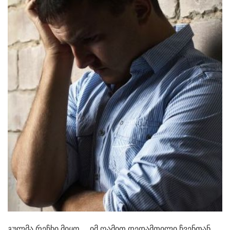
გულმა რეჩხი მიყო… იმ ღამით დედამთილი ჩვენთან