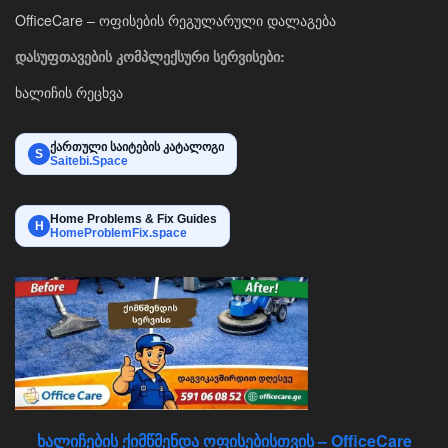
OfficeCare – ოფისების რეგულარული დალაგება
დასუფთავების კომპლექსური სერვისები:
ხალიჩის რეცხვა
ქართული საიტების კატალოგი
S
Saitebi.Space
Home Problems & Fix Guides
H
HomeProblemFix.space
ხალიჩების ქიმწმენდა ოფისებისთვის – OfficeCare