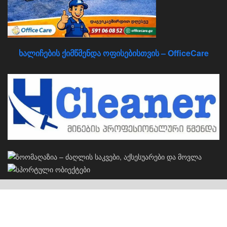
ხალიჩების ქიმწმენდა ოფისებისთვის – OfficeCare
კერძო სახლების პროექტები