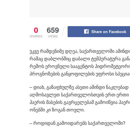
0
659
Share on Facebook
SHARES
VIEWS
უკვე რამ­დე­ნი­მე დღეა, სა­ქარ­თვე­ლო­ში ამინ­დი
რა­მაც დაბ­ლობ­შიც და­ბა­ლი ტემ­პე­რა­ტუ­რა გა­ნა
რე­მოს ეროვ­ნუ­ლი სა­ა­გენ­ტოს ჰიდ­რო­მე­ტე­ო­რო
პროგ­ნო­ზე­ბის გან­ყო­ფი­ლე­ბის უფ­რო­სი სპე­ცი­
– დიახ, გა­ზა­ფხულ­ზე ასე­თი ამინ­დი ნაკ­ლე­ბად ს
აღ­მო­სავ­ლეთ სა­ქარ­თვე­ლოს­თვის ერთ-ერთი ყვე
ჰა­ე­რის მა­სე­ბის გავ­რცე­ლე­ბამ გა­მო­იწ­ვია ჰა­ე
ო­ნებ­ში კი ზო­გან თოვ­ლი.
– რო­დი­დან გა­მო­ი­და­რებს სა­ქარ­თვე­ლო­ში?