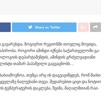
Share on Twitter
 გა­უ­ა­რეს­და. ზო­გი­ერთ რე­გი­ონ­ში თოვ­ლიც მო­ვი­და,
­პი­რო­ბა. რო­გო­რი ამინ­დი იქ­ნე­ბა სა­ქარ­თვე­ლო­ში გა­
­ლო­გი­ის დე­პარ­ტა­მენ­ტის, ამინ­დის გრძელ­ვა­დი­ა­ნი
ა­ლის­ტი თა­მარ პა­პაშ­ვი­ლი გაგ­ვაც­ნობს…
ა­სი­ა­მოვ­ნოა, თუმ­ცა არც ის დაგ­ვა­ვი­წყდეს, რომ მა­ი­სი
­ლა­ზე ნა­ლე­ქი­ა­ნი თვეა. შე­და­რე­ბით ცივი და ნო­ტიო
­რის ტემ­პე­რა­ტუ­რის დაკ­ლე­ბა, წვი­მა, მა­ღალმთი­ან რა­ი­