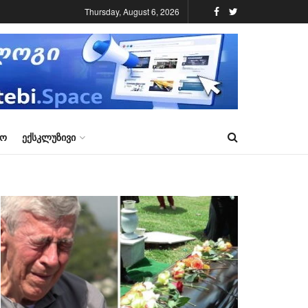
Thursday, August 6, 2026
ᲠᲝ
ᲔᲥᲡᲙᲚᲣᲖᲘᲕᲘ