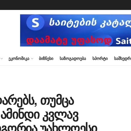
ᲔᲙᲝᲜᲝᲛᲘᲙᲐ
ᲑᲘᲖᲜᲔᲡᲘ
ᲡᲐᲖᲝᲒᲐᲓᲝᲔᲑᲐ
ᲡᲞᲝᲠᲢᲘ
ᲡᲐᲛᲮᲔᲓ
არებს, თუმცა
 ამინდი კვლავ
ოგორია უახლოესი