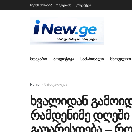
ჩვენს შესახებ
რეკლამა
კონტაქტი
ᲛᲗᲐᲕᲐᲠᲘ
ᲞᲝᲚᲘᲢᲘᲙᲐ
ᲡᲐᲛᲐᲠᲗᲐᲚᲘ
ᲛᲡᲝᲤᲚᲘᲝ
Home
საზოგადოება
ხვალიდან გამოიდ
რამდენიმე დღეში
გაუარესდება – რ