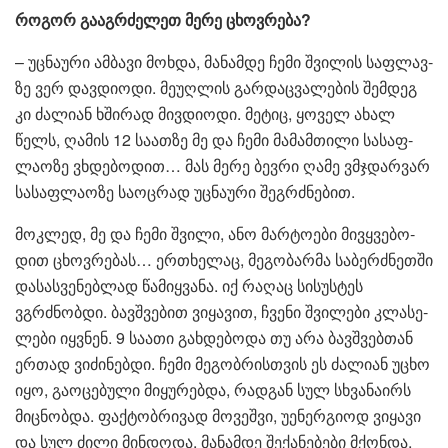
რო­გორ გა­აგ­რძე­ლეთ მერე ცხოვ­რე­ბა?
– უც­ნა­უ­რი ამ­ბა­ვი მოხ­და, მა­ნამ­დე ჩემი შვი­ლის საფ­ლავ­
ზე ვერ დავ­დი­ო­დი. მე­უღ­ლის გარ­დაც­ვა­ლე­ბის შემ­დეგ
კი ძა­ლი­ან ხში­რად მივ­დი­ო­დი. მე­ტიც, ყო­ველ ახალ
წელს, ღა­მის 12 სა­ათ­ზე მე და ჩემი მა­მამ­თი­ლი სა­საფ­
ლა­ო­ზე ვხდე­ბო­დით… მას მერე ბევ­რი ღამე ვმჯდარ­ვარ
სა­საფ­ლა­ო­ზე სა­ოც­რად უც­ნა­უ­რი შეგ­რძნე­ბით.
მოკ­ლედ, მე და ჩემი შვი­ლი, ანო მარ­ტო­ე­ბი მივ­ყვე­ბო­
დით ცხოვ­რე­ბას… ერთხე­ლაც, მე­გო­ბარ­მა სა­ბერ­ძნეთ­ში
და­სას­ვე­ნებ­ლად წა­მიყ­ვა­ნა. იქ რა­ღაც სი­სუს­ტეს
ვგრძნობ­დი. ბავ­შვე­ბით ვი­ყა­ვით, ჩვე­ნი შვი­ლე­ბი კლა­სე­
ლე­ბი იყ­ვნენ. 9 სა­ა­თი გახ­დე­ბო­და თუ არა ბავ­შვებ­თან
ერ­თად ვი­ძი­ნებ­დი. ჩემი მე­გობ­რის­თვის ეს ძა­ლი­ან უცხო
იყო, გა­ო­ცე­ბუ­ლი მი­ყუ­რებ­და, რად­გან სულ სხვა­ნა­ირს
მიც­ნობ­და. ფაქ­ტობ­რი­ვად მო­ვეშ­ვი, უე­ნერ­გი­ოდ ვი­ყა­ვი
და სულ ძილი მინ­დო­და. მა­ნამ­დე შე­ქა­ნე­ბე­ბი მქონ­და,