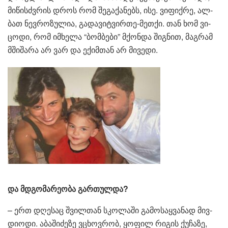
მი­წისძვრის დროს რომ შე­გა­ქა­ნებს, ისე. ვი­ფიქ­რე, ალ­
ბათ ნევ­რო­ზუ­ლია, გა­და­ვიტ­ვირ­თე-მეთ­ქი. თან ხომ ვი­
ცო­დი, რომ იმ­ხე­ლა “ბომ­ბე­ბი” მქონ­და შიგ­ნით, მაგ­რამ
მში­შა­რა არ ვარ და ექიმ­თან არ მი­ვე­დი.
და მდგო­მა­რე­ო­ბა გარ­თულ­და?
– ერთ დღე­საც შვილ­თან სკო­ლა­ში გა­მო­საყ­ვა­ნად მივ­
დი­ო­დი. აბა­ში­ძე­ზე ვცხოვ­რობ, ყო­ფილ რი­გის ქუ­ჩა­ზე,