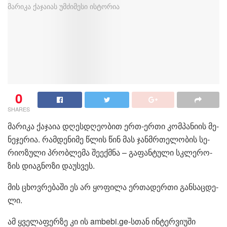
0
SHARES
მა­რი­კა ქა­ჯა­ია დღეს­დღე­ო­ბით ერთ-ერთი კომ­პა­ნი­ის მე­
ნე­ჯე­რია. რამ­დე­ნი­მე წლის წინ მას ჯან­მრთე­ლო­ბის სე­
რი­ო­ზუ­ლი პრობ­ლე­მა შე­ექ­მნა – გა­ფან­ტუ­ლი სკლე­რო­
ზის დი­აგ­ნო­ზი და­უს­ვეს.
მის ცხოვ­რე­ბა­ში ეს არ ყო­ფი­ლა ერ­თა­დერ­თი გან­საც­დე­
ლი.
ამ ყვე­ლა­ფერ­ზე კი ის ambebi.ge-სთან ინ­ტერ­ვი­უ­ში