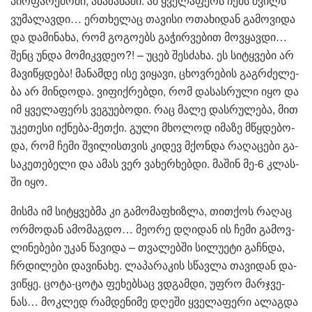
პირ­ფა­რე­შო­ში, აბა­ზა­ნა­ში. ამ ყვე­ლა­ფერს ჩემს შვილს
ვუ­მა­ლავ­დი… ერთხე­ლაც თა­ვი­სი ოთა­ხი­დან გა­მო­ვი­და
და და­მი­ნა­ხა, რომ გო­გო­ებს გა­ჭირ­ვე­ბით მოვ­ყავ­დი…
შენც უნდა მო­მიკ­ვდეო?! – უცებ შეს­ძა­ხა. ეს სი­ტყვე­ბი არ
მა­ვი­წყდე­ბა! მა­ნამ­დე ისე ვი­ყა­ვი, ცხოვ­რე­ბის გაგ­რძე­ლე­
ბა არ მინ­დო­და. ვი­ფიქ­რებ­დი, რომ და­სას­რუ­ლი იყო და
იმ ყვე­ლა­ფერს ვე­გუ­ე­ბო­დი. რაც მალე დას­რუ­ლე­ბა, მით
უკე­თე­სი იქ­ნე­ბა-მეთ­ქი. გული მხო­ლოდ იმა­ზე მწყდე­ბო­
და, რომ ჩემი შვი­ლის­თვის კი­დევ მქონ­და რა­ღა­ცე­ბი გა­
სა­კე­თე­ბე­ლი და ამას ვერ ვა­ხერ­ხებ­დი. მა­შინ მე-6 კლას­
ში იყო.
მის­მა იმ სი­ტყვებ­მა კი გა­მო­მა­ფხიზ­ლა, თით­ქოს რა­ღაც
ორ­მო­დან ამო­მაგ­დო… მე­ო­რე დღი­დან ის ჩემი გა­მოვ­
ლი­ნე­ბე­ბი უკან წა­ვი­და – თვა­ლებ­ში სი­ლუ­ე­ტი გაჩ­ნდა,
ჩრდი­ლე­ბი და­ვი­ნა­ხე. ლა­პა­რა­კის სწავ­ლა თა­ვი­დან და­
ვი­წყე. ცოტა-ცოტა ფე­ხებ­საც ვდგამ­დი, უფრო მარ­ჯვე­
ნას… მოკ­ლედ რამ­დე­ნი­მე დღე­ში ყვე­ლა­ფე­რი ალაგ­და