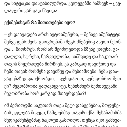
და სი­ტუ­ა­ცია დას­ტა­ბი­ლურ­და. კვლე­ვებ­ში ჩამ­სვეს – ყვე­
ლა­ფე­რი კარ­გად წა­ვი­და.
ექი­მე­ბის­გან რა მი­თი­თე­ბე­ბი იყო?
– ეს და­ა­ვა­დე­ბა არის ავ­ტო­ი­მუ­ნუ­რი, – შე­ნი­ვე იმუ­ნი­ტე­ტი
შენ­ვე გებ­რძვის. ცხოვ­რე­ბა­ში შეგ­რძნე­ბე­ბიც ასე­თი მქონ­
და… მი­თხრეს, რომ არ შე­იძ­ლე­ბო­და მზე­ზე ყოფ­ნა, გა­
დაღ­ლა, სტრე­სი, ნერ­ვი­უ­ლო­ბა, სიმ­შვი­დე და სა­კუ­თარ
თა­ვის მი­ყუ­რა­დე­ბა მირ­ჩი­ეს. ეს კარ­გად და­ვი­ჭი­რე და
ჩემი თა­ვის მოს­მე­ნა და­ვი­წყე და მე­სი­ა­მოვ­ნა. ჩემს და­ა­
ვა­დე­ბა­ზეც ვფიქ­რობ­დი, – ვე­ჭი­დაო თუ ვე­მე­გობ­რო-მეთ­
ქი? მე­გობ­რო­ბა გა­დავ­წყვი­ტე, ნე­ბის­მი­ერ შემ­თხვე­ვა­ში,
მე­გობ­რო­ბა ხომ კარ­გად მთავ­რდე­ბა?!
იმ პე­რი­ოდ­ში სა­კუ­თარ თავს მეტი დას­ვე­ნე­ბის, მო­დუ­ნე­
ბის უფ­ლე­ბა მი­ვე­ცი, წამ­ლებ­მაც თა­ვი­სი ქნა. შე­სა­ბა­მის­მა
მე­დი­კა­მენ­ტებ­მაც ნა­ყო­ფი გა­მო­ი­ღო, თუმ­ცა იყო გამ­წვა­