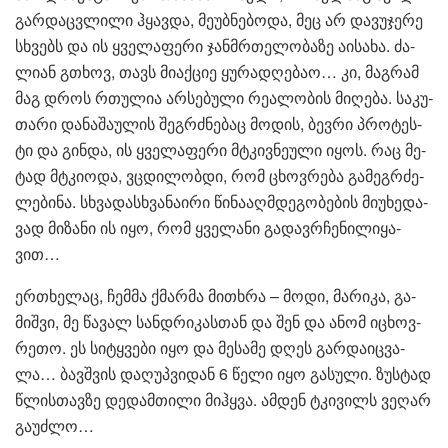
გარ­დაც­ვლი­ლი ჰყავ­და, მე­უბ­ნე­ბო­და, მეც არ და­ვუ­ჯე­რე
სხვებს და ის ყვე­ლა­ფე­რი ჯან­მრთე­ლო­ბა­ზე აი­სა­ხა. ძა­
ლი­ან გთხოვ, თავს მი­აქ­ციე ყუ­რა­დღე­ბაო… კი, მაგ­რამ
მაგ დროს რთუ­ლია არ­სე­ბუ­ლი რე­ა­ლო­ბის მი­ღე­ბა. სა­კუ­
თა­რი და­ნა­შა­უ­ლის შეგ­რძნე­ბაც მო­დის, ბევ­რი პრო­ტეს­
ტი და გინ­და, ის ყვე­ლა­ფე­რი მტკივ­ნე­უ­ლი იყოს. რაც მე­
ტად მტკი­ო­და, ვცდი­ლობ­დი, რომ ცხოვ­რე­ბა გა­მეგ­რძე­
ლე­ბი­ნა. სხვა­დას­ხვა­ნა­ი­რი წი­ნა­აღ­მდე­გო­ბე­ბის მი­უ­ხე­და­
ვად მი­ზა­ნი ის იყო, რომ ყვე­ლა­ნი გა­დავ­რჩე­ნი­ლი­ყა­
ვით…
ერთხე­ლაც, ჩემ­მა ქმარ­მა მი­თხრა – მოდი, მა­რი­კა, გა­
მიშ­ვი, მე წა­ვალ სან­დრი­კას­თან და შენ და ანომ იცხოვ­
რე­თო. ეს სი­ტყვე­ბი იყო და მე­სა­მე დღეს გარ­და­იც­ვა­
ლა… ბავ­შვის და­ღუპ­ვი­დან 6 წელი იყო გა­სუ­ლი. ზუს­ტად
წლის­თავ­ზე დე­დამ­თი­ლი მიჰ­ყვა. ამ­დენ ტკი­ვილს ვე­ღარ
გა­უძ­ლო…