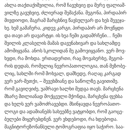
ახლა თაქთა­ქიშ­ვი­ლია, რომ ჩა­ვუხ­ვიე და მერე ფა­ლი­აშ­
ვილ­ზე გა­ვუხ­ვიე, ძლი­ე­რად შე­მა­ქა­ნა. მე­გო­ნა, პირ­და­პირ
მივ­დი­ო­დი, მაგ­რამ მარ­ცხნივ წავ­სულ­ვარ და ხეს შე­ვე­ჯა­
ხე. ხემ გა­მა­ჩე­რა, კი­დევ კარ­გი, პირ­და­პირ არ მოვ­წყდი
და თავი არ და­ვარ­ტყი. ის ხეა ჩემი გა­დამ­რჩე­ნი… ჩემი
შვი­ლის კლა­სე­ლის მა­მას და­ვუ­ნა­ხი­ვარ და სახ­ლამ­დე
ამო­მიყ­ვა­ნა. ანოს სკო­ლი­დან მე გა­მო­ვიყ­ვა­ნო. ვერ მოვ­
ხვდი, რა მოხ­და. ერ­თა­დერ­თი, რაც მო­ვა­ხერ­ხე, მე­გობ­
რის დე­დას, რო­მე­ლიც ნევ­რო­პა­თო­ლო­გია, თან მე­ზო­ბე­
ლიც, სახ­ლში რომ მოხ­ვალ, დამ­ხე­დე, რა­ღაც კარ­გად
ვერ ვარ-მეთ­ქი, – შე­ვეხ­მი­ა­ნე და სა­წოლ­ზე გა­ვი­თი­შე.
რომ გა­ვიღ­ვი­ძე, უამ­რა­ვი ხალ­ხი მედ­გა თავს. მარ­ცხე­ნა
მხა­რე მთლი­ა­ნად მოქ­ცე­უ­ლი მქონ­და, მარ­ცხე­ნა ფეხ­სა
და ხელს ვერ ვა­მოძ­რა­ვებ­დი. მსინ­ჯავ­და ნევ­რო­პა­თო­
ლო­გი და ადა­მი­ა­ნებს სა­ხე­ებ­ზე ვა­ტყობ­დი, რომ გა­ო­ცე­
ბუ­ლე­ბი მი­ყუ­რებ­დნენ. ვერ ვხდე­ბო­დი, რა ხდე­ბო­და.
მაგ­ნი­ტო­რე­ზო­ნან­სუ­ლი ტო­მოგ­რა­ფია იყო სა­ჭი­რო. სა­ა­