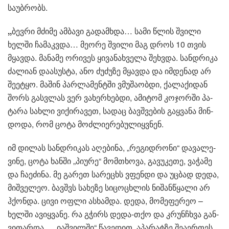
საუბრობს.
,,
ბევ­რი მძი­მე ამ­ბა­ვი გა­დამ­ხდა… სამი წლის შვი­ლი
ხელ­ში ჩა­მაკ­ვდა… მე­ო­რე შვი­ლი მაგ დროს 10 თვის
მყავ­და. მა­ნა­მე ორი­ვეს ყი­ვა­ნახ­ვე­ლა შეხ­ვდა. სან­დრი­კა
ძა­ლი­ან და­ა­სუს­ტა, ანო ძუ­ძუ­ზე მყავ­და და იმ­დე­ნად არ
შე­ე­ტყო. მა­შინ პარ­ლა­მენ­ტში ვმუ­შა­ობ­დი, ქა­ლა­ქი­დან
შორს გას­ვლას ვერ ვა­ხერ­ხებ­დი, ამი­ტომ კო­ჯორ­ში პა­
ტა­რა სახ­ლი ვი­ქი­რა­ვეთ, სა­დაც ბავ­შვე­ბის გაყ­ვა­ნა მინ­
დო­და, რომ ცოტა მოძ­ლი­ე­რე­ბუ­ლიყ­ვნენ.
იმ დი­ლას სან­დრი­კას აღე­ბი­ნა, „რე­გიდ­რო­ნი“ და­ვა­ლე­
ვი­ნე, ცოტა ხან­ში „პი­უ­რე“ მომ­თხო­ვა, გა­ვუ­კე­თე, ვა­ჭა­მე
და ჩა­ე­ძი­ნა. მე გა­რეთ სა­რე­ცხს ვფენ­დი და უც­ბად დედა,
მიშ­ვე­ლეო. ბავ­შვს სა­ხე­ზე სი­ცო­ცხლის ნი­შან­წყა­ლი არ
ჰქონ­და. ცივი ოფლი ას­ხამ­და. დედა, მო­მე­ფე­რეო –
ხელ­ში ავიყ­ვა­ნე. რა გჭირს დედა-თქო და კრუნ­ჩხვა გან­
ვი­თარ­და… „იაშ­ვილ­ში“ წა­ვე­დით, აპა­რატ­ზე შე­ა­ერ­თეს,