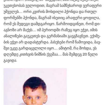
უკე­თე­სო­ბას ვე­ლო­დით, მაგ­რამ სამ­წუ­ხა­როდ ვე­რა­ფე­რი
უშ­ვე­ლეს… ორი კვი­რის მოხ­დი­ლი ჰქონ­და და რთულ
ფორ­მებ­ში ჰქონ­და, მაგ­რამ ისე­თიც არა­ფე­რი ყო­ფი­ლა,
რომ ეს შე­დე­გი დამ­დგა­რი­ყო. წარ­მო­იდ­გი­ნეთ, რომ დი­
აგ­ნო­ზი არ მაქვს… იმ პე­რი­ოდ­ში რა­ზეც იყო ეჭვი, იმის
ანა­ლი­ზე­ბი გა­უ­კე­თეს და გერ­მა­ნი­ა­ში გავ­გზავ­ნეთ. ექი­მე­
ბის ეჭვი არ და­დას­ტურ­და. პა­სუ­ხე­ბი რომ ჩა­მო­ვი­და, ბავ­
შვი უკვე გარ­დაც­ვლი­ლი იყო… ამი­ტომ, რა მოხ­და, ეს
დღემ­დე კი­თხვის ნიშ­ნის ქვე­შაა… მას შემ­დეგ 20 წელი
გა­ვი­და.