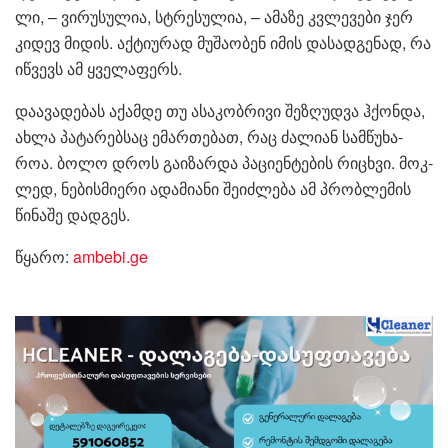
ლი, – ვირუ­სუ­ლია, სტრე­სუ­ლია, – ამა­ზე კვლე­ვე­ბი ჯერ
კი­დევ მი­დის. აქ­ტი­უ­რად მუ­შა­ო­ბენ იმის და­სად­გე­ნად, რა
იწ­ვევს ამ ყვე­ლა­ფერს.
და­ა­ვა­დე­ბას აქამ­დე თუ ასა­კობ­რი­ვი შე­ზღუდ­ვა ჰქონ­და,
ახლა პა­ტა­რებ­საც ემარ­თე­ბათ, რაც ძა­ლი­ან სამ­წუ­ხა­
როა. ბოლო დროს გა­ი­ზარ­და პა­ცი­ენ­ტე­ბის რი­ცხვი. მოკ­
ლედ, ნე­ბის­მი­ე­რი ადა­მი­ა­ნი შე­იძ­ლე­ბა ამ პრობ­ლე­მის
წი­ნა­შე დად­გეს.
წყარო:
ambebi.ge