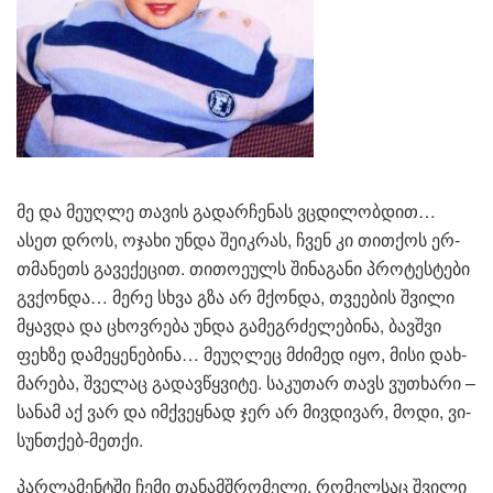
მე და მე­უღ­ლე თა­ვის გა­დარ­ჩე­ნას ვცდი­ლობ­დით…
ასეთ დროს, ოჯა­ხი უნდა შე­იკ­რას, ჩვენ კი თით­ქოს ერ­
თმა­ნეთს გა­ვე­ქე­ცით. თი­თო­ე­ულს ში­ნა­გა­ნი პრო­ტეს­ტე­ბი
გვქონ­და… მერე სხვა გზა არ მქონ­და, თვე­ე­ბის შვი­ლი
მყავ­და და ცხოვ­რე­ბა უნდა გა­მეგ­რძე­ლე­ბი­ნა, ბავ­შვი
ფეხ­ზე და­მე­ყე­ნე­ბი­ნა… მე­უღ­ლეც მძი­მედ იყო, მისი დახ­
მა­რე­ბა, შვე­ლაც გა­დავ­წყვი­ტე. სა­კუ­თარ თავს ვუ­თხა­რი –
სა­ნამ აქ ვარ და იმ­ქვეყ­ნად ჯერ არ მივ­დი­ვარ, მოდი, ვი­
სუნ­თქებ-მეთ­ქი.
პარ­ლა­მენ­ტში ჩემი თა­ნამ­შრო­მე­ლი, რო­მელ­საც შვი­ლი