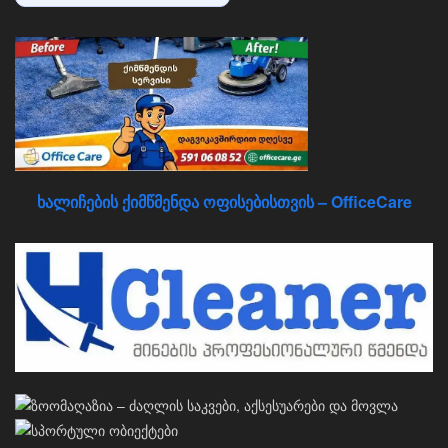
ხალიჩების ქიმწმენდა ოფისებისთვის – OfficeCare