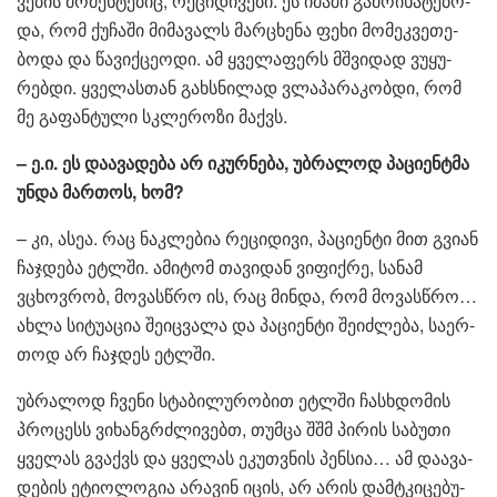
ვე­ბის მო­მენ­ტე­ბიც, რე­ცი­დი­ვე­ბი. ეს იმა­ში გა­მო­ი­ხა­ტე­ბო­
და, რომ ქუ­ჩა­ში მი­მა­ვალს მარ­ცხე­ნა ფეხი მო­მეკ­ვე­თე­
ბო­და და წა­ვიქ­ცე­ო­დი. ამ ყვე­ლა­ფერს მშვი­დად ვუ­ყუ­
რებ­დი. ყვე­ლას­თან გახ­სნი­ლად ვლა­პა­რა­კობ­დი, რომ
მე გა­ფან­ტუ­ლი სკლე­რო­ზი მაქვს.
– ე.ი. ეს და­ა­ვა­დე­ბა არ იკურ­ნე­ბა, უბ­რა­ლოდ პა­ცი­ენ­ტმა
უნდა მარ­თოს, ხომ?
– კი, ასეა. რაც ნაკ­ლე­ბია რე­ცი­დი­ვი, პა­ცი­ენ­ტი მით გვი­ან
ჩაჯ­დე­ბა ეტ­ლში. ამი­ტომ თა­ვი­დან ვი­ფიქ­რე, სა­ნამ
ვცხოვ­რობ, მო­ვას­წრო ის, რაც მინ­და, რომ მო­ვას­წრო…
ახლა სი­ტუ­ა­ცია შე­იც­ვა­ლა და პა­ცი­ენ­ტი შე­იძ­ლე­ბა, სა­ერ­
თოდ არ ჩაჯ­დეს ეტ­ლში.
უბ­რა­ლოდ ჩვე­ნი სტა­ბი­ლუ­რო­ბით ეტ­ლში ჩას­ხდო­მის
პრო­ცესს ვი­ხან­გრძლი­ვებთ, თუმ­ცა შშმ პი­რის სა­ბუ­თი
ყვე­ლას გვაქვს და ყვე­ლას ეკუთ­ვნის პენ­სია… ამ და­ა­ვა­
დე­ბის ეტი­ო­ლო­გია არა­ვინ იცის, არ არის დამ­ტკი­ცე­ბუ­