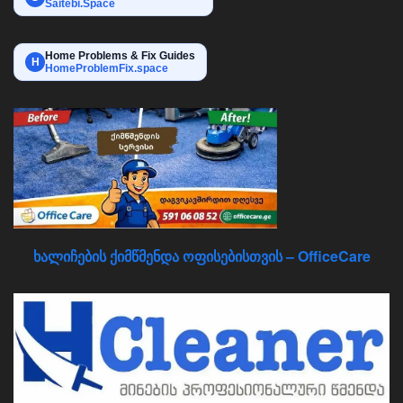
Saitebi.Space
Home Problems & Fix Guides
H
HomeProblemFix.space
ხალიჩების ქიმწმენდა ოფისებისთვის – OfficeCare