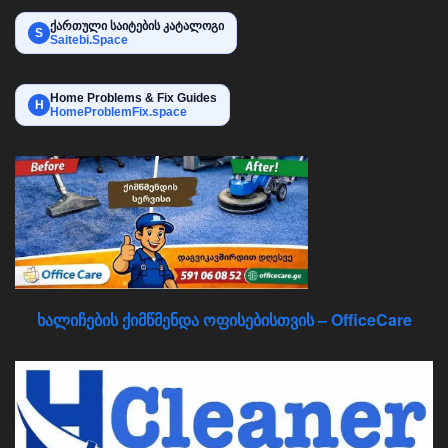
ქართული საიტების კატალოგი
S
Saitebi.Space
Home Problems & Fix Guides
H
HomeProblemFix.space
ხალიჩების ქიმწმენდა ოფისებისთვის – OfficeCare