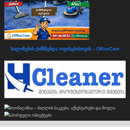
ხალიჩების ქიმწმენდა ოფისებისთვის – OfficeCare